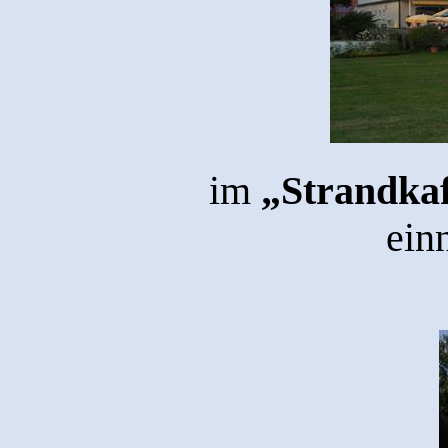
im
„Strandkaf
ein