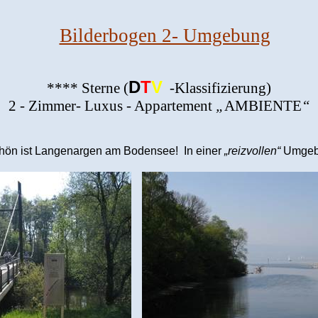
Bilderbogen 2- Umgebung
D
T
V
**** Sterne (
-Klassifizierung)
2 - Zimmer- Luxus - Appartement
„
AMBIENTE
“
hön ist Langenargen am Bodensee!
In einer
„reizvollen“
Umgebu