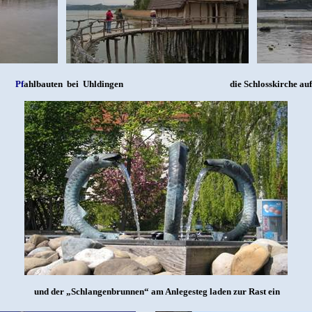
Pf
ahlbauten
bei
Uhldingen
die Schlosskirche au
und der „Schlangenbrunnen“ am Anlegesteg laden zur Rast ein